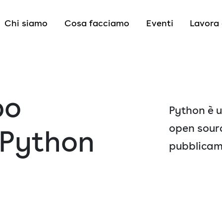
Chi siamo
Cosa facciamo
Eventi
Lavora 
po
Python è 
open source
 Python
pubblicame