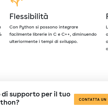
Flessibilità
a
Con Python si possono integrare
L
%
facilmente librerie in C e C++, diminuendo
o
ulteriormente i tempi di sviluppo.
o
a
di supporto per il tuo
CONTATTA UN 
ython?