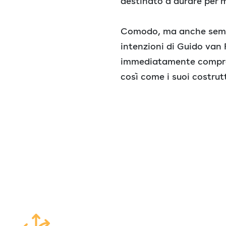
destinato a durare per m
Comodo, ma anche sempl
intenzioni di Guido van
immediatamente comprensi
così come i suoi costrut