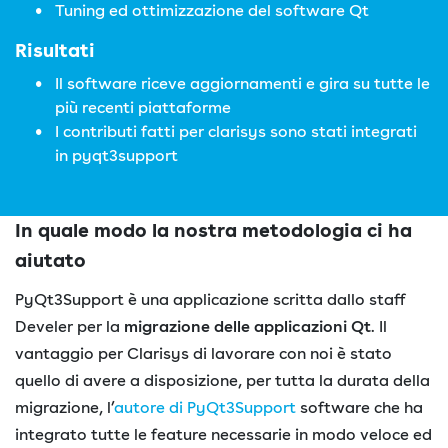
Tuning ed ottimizzazione del software Qt
Risultati
Il software riceve aggiornamenti e gira su tutte le
più recenti piattaforme
I contributi fatti per clarisys sono stati integrati
in pyqt3support
In quale modo la nostra metodologia ci ha
aiutato
PyQt3Support è una applicazione scritta dallo staff
Develer per la
migrazione delle applicazioni Qt
. Il
vantaggio per Clarisys di lavorare con noi è stato
quello di avere a disposizione, per tutta la durata della
migrazione, l’
autore di PyQt3Support
software che ha
integrato tutte le feature necessarie in modo veloce ed