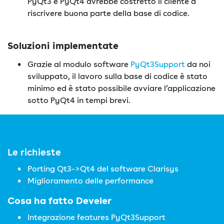
PyQt3 e PyQt4 avrebbe costretto il cliente a
riscrivere buona parte della base di codice.
Soluzioni implementate
Grazie al modulo software
PyQt3Support
da noi
sviluppato, il lavoro sulla base di codice è stato
minimo ed è stato possibile avviare l’applicazione
sotto PyQt4 in tempi brevi.
Le richieste
Porting Qt3->Qt4 del software Clarisys
Miglioramento delle performance
Cosa ha fatto Develer
Integrazione features PyQt3Support