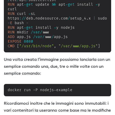
RUN
 apt
-
get
 update 
&&
 apt
-
get
 install 
-
y 
RUN
 curl 
-
sL 
https
:
/
/
deb
.
nodesource
.
com
/
setup_4
.
x 
|
 sudo 
-
E
 bash 
-
RUN
 apt
-
get
 install 
-
RUN
 mkdir 
/
var
/
ADD
 app
.
js 
/
var
/
www
/
app
.
EXPOSE
8080
CMD
[
"/usr/bin/node"
,
"/var/www/app.js"
]
Una volta creata l’immagine possiamo lanciarla con un
semplice comando una, due, tre o mille volte con un
semplice comando:
docker run -P nodejs-example
Ricordiamoci inoltre che le immagini sono immutabili: i
vari contenitori la useranno come base ma le modifiche