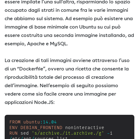
essere impilate l’una sull’altra, risparmiando lo spazio
occupato dagli strati in comune fra le varie immagini
che abbiamo sul sistema. Ad esempio può esistere una
immagine di base minimale con Ubuntu su cui può
essere costruita una seconda immagine installando, ad
esempio, Apache e MySQL.
La creazione di tali immagini avviene attraverso l’uso
di un “Dockerfile”, ovvero una ricetta che consente la
riproducibilità totale del processo di creazione
dell’immagine. Nell’esempio di seguito possiamo
vedere come sia facile creare una immagine per
applicazioni Node.JS:
FROM
ubuntu
:
14.04
ENV
DEBIAN_FRONTEND
RUN
 sed 
's/archive./it.archive./g'
-
i 
/
etc
/
apt
/
sources
.