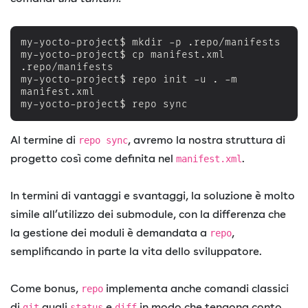
my-yocto-project$ mkdir -p .repo/manifests

my-yocto-project$ cp manifest.xml 
.repo/manifests

my-yocto-project$ repo init -u . -m 
manifest.xml

my-yocto-project$ repo sync
Al termine di
, avremo la nostra struttura di
repo sync
progetto così come definita nel
.
manifest.xml
In termini di vantaggi e svantaggi, la soluzione è molto
simile all’utilizzo dei submodule, con la differenza che
la gestione dei moduli è demandata a
,
repo
semplificando in parte la vita dello sviluppatore.
Come bonus,
implementa anche comandi classici
repo
di
quali
e
in modo che tengona conto
git
status
diff