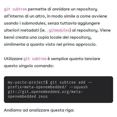
permette di annidare un repository
git subtree
all’interno di un altro, in modo simile a come avviene
usando i submodules, senza tuttavia aggiungere
ulteriori metadati (ie.
) al repository. Viene
.gitmodules
bensì creata una copia locale del repository,
similmente a quanto visto nel primo approccio.
Utilizzare
è semplice quanto lanciare
git subtree
questo singolo comando:
my-yocto-project$ git subtree add --
prefix=meta-openembedded/ --squash 
git://git.openembedded.org/meta-
openembedded zeus
Andiamo ad analizzare questa riga: