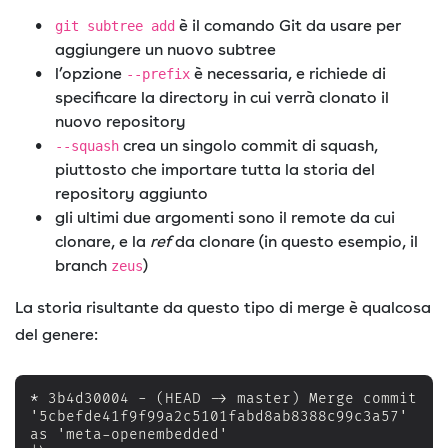
è il comando Git da usare per
git subtree add
aggiungere un nuovo subtree
l’opzione
è necessaria, e richiede di
--prefix
specificare la directory in cui verrà clonato il
nuovo repository
crea un singolo commit di squash,
--squash
piuttosto che importare tutta la storia del
repository aggiunto
gli ultimi due argomenti sono il remote da cui
clonare, e la
ref
da clonare (in questo esempio, il
branch
)
zeus
La storia risultante da questo tipo di merge è qualcosa
del genere:
*
 3b4d30004 - (HEAD -> master) Merge commit 
'5cbefde41f9f99a2c5101fabd8ab8388c99c3a57' 
as 'meta-openembedded'
