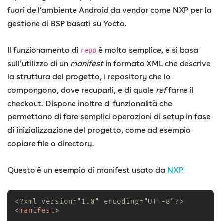
fuori dell’ambiente Android da vendor come NXP per la
gestione di BSP basati su Yocto.
Il funzionamento di
è molto semplice, e si basa
repo
sull’utilizzo di un
manifest
in formato XML che descrive
la struttura del progetto, i repository che lo
compongono, dove recuparli, e di quale
ref
farne il
checkout. Dispone inoltre di funzionalità che
permettono di fare semplici operazioni di setup in fase
di inizializzazione del progetto, come ad esempio
copiare file o directory.
Questo è un esempio di manifest usato da
NXP
:
<?xml version="1.0" encoding="UTF-8"?>
<
manifest
>