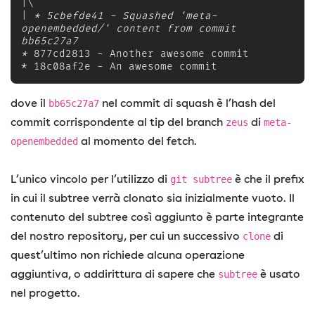
|\

| 
*
 5cbefde41 - Squashed 'meta-
openembedded/' content from commit 
*
*
dove il
nel commit di squash è l’hash del
bb65c27a7
commit corrispondente al tip del branch
di
zeus
meta-
al momento del fetch.
openembedded
L’unico vincolo per l’utilizzo di
è che il prefix
git subtree
in cui il subtree verrà clonato sia inizialmente vuoto. Il
contenuto del subtree così aggiunto è parte integrante
del nostro repository, per cui un successivo
di
clone
quest’ultimo non richiede alcuna operazione
aggiuntiva, o addirittura di sapere che
è usato
subtree
nel progetto.