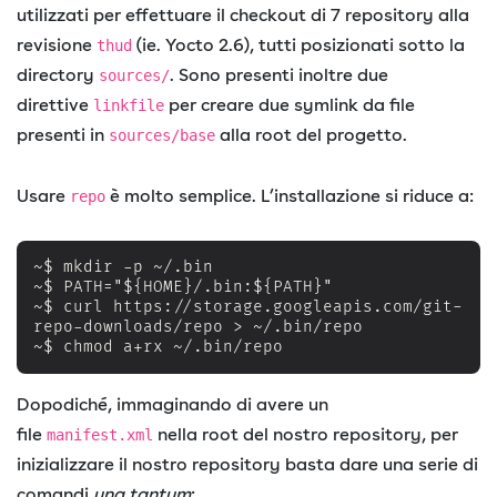
utilizzati per effettuare il checkout di 7 repository alla
revisione
(ie. Yocto 2.6), tutti posizionati sotto la
thud
directory
. Sono presenti inoltre due
sources/
direttive
per creare due symlink da file
linkfile
presenti in
alla root del progetto.
sources/base
Usare
è molto semplice. L’installazione si riduce a:
repo
~
$ mkdir -p 
~
~
~
$ curl https://storage.googleapis.com/git-
repo-downloads/repo > 
~
~
$ chmod a+rx ~/.bin/repo
Dopodiché, immaginando di avere un
file
nella root del nostro repository, per
manifest.xml
inizializzare il nostro repository basta dare una serie di
comandi
una tantum
: