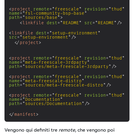
<
project
remote
=
"
freescale
"
revision
=
"
thud
"
name
=
"
fsl-community-bsp-base
"
path
=
"
sources/base
"
>
<
linkfile
dest
=
"
README
"
src
=
"
README
"
/>
<
linkfile
dest
=
"
setup-environment
"
src
=
"
setup-environment
"
/>
</
project
>
<
project
remote
=
"
freescale
"
revision
=
"
thud
"
name
=
"
meta-freescale-3rdparty
"
path
=
"
sources/meta-freescale-3rdparty
"
/>
<
project
remote
=
"
freescale
"
revision
=
"
thud
"
name
=
"
meta-freescale-distro
"
path
=
"
sources/meta-freescale-distro
"
/>
<
project
remote
=
"
freescale
"
revision
=
"
thud
"
name
=
"
Documentation
"
path
=
"
sources/Documentation
"
/>
</
manifest
>
Vengono qui definiti tre
remote
, che vengono poi